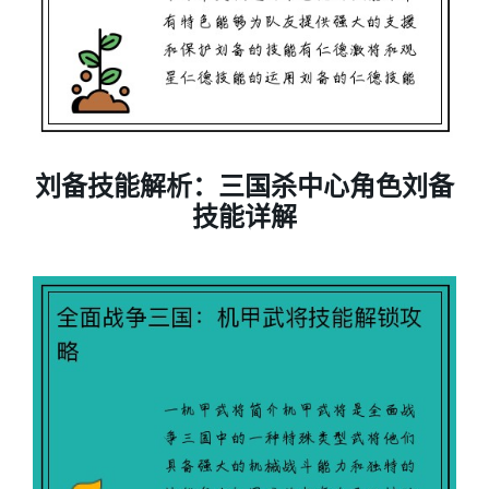
刘备技能解析：三国杀中心角色刘备
技能详解