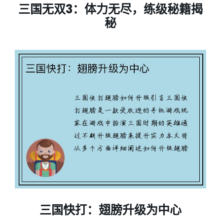
三国无双3：体力无尽，练级秘籍揭
秘
三国快打：翅膀升级为中心