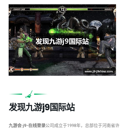
发现九游j9国际站
九游会·j9-在线登录
公司成立于1998年，总部位于河南省许