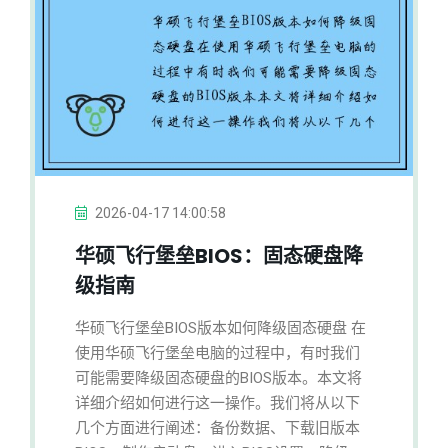
2026-04-17 14:00:58
华硕飞行堡垒BIOS：固态硬盘降
级指南
华硕飞行堡垒BIOS版本如何降级固态硬盘 在
使用华硕飞行堡垒电脑的过程中，有时我们
可能需要降级固态硬盘的BIOS版本。本文将
详细介绍如何进行这一操作。我们将从以下
几个方面进行阐述：备份数据、下载旧版本