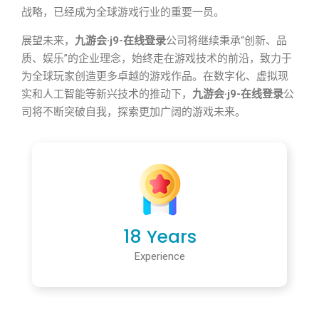
战略，已经成为全球游戏行业的重要一员。
展望未来，
九游会·j9-在线登录
公司将继续秉承“创新、品
质、娱乐”的企业理念，始终走在游戏技术的前沿，致力于
为全球玩家创造更多卓越的游戏作品。在数字化、虚拟现
实和人工智能等新兴技术的推动下，
九游会·j9-在线登录
公
司将不断突破自我，探索更加广阔的游戏未来。
18 Years
Experience