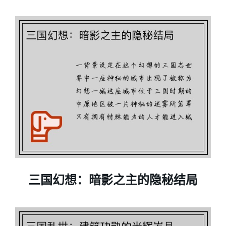
三国幻想：暗影之主的隐秘结局