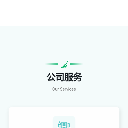
公司服务
Our Services