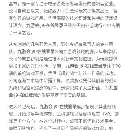
昌市，是一家专注于电子游戏研发与发行的创新型企业。
公司自成立以来，始终致力于为全球玩家提供高品质、富
有创意的游戏产品，凭借深厚的技术积淀和独特的游戏设
计理念，
九游会·j9-在线登录
已经在国内外游戏行业中占据
了一席之地。
从初创时的几名开发人员，到如今拥有数百人的专业团
队，
九游会·j9-在线登录
公司在游戏领域的脚步从未停歇。
公司的成立初衷是通过技术创新与文化碰撞，为玩家提供
更加丰富的娱乐体验。早期，
九游会·j9-在线登录
专注于PC
端的单机游戏开发，凭借《超能战士》这一作品的成功，
公司逐渐在市场中崭露头角。这款游戏凭借其创新的战斗
系统和极富沉浸感的剧情，迅速积累了大量粉丝，为
九游
会·j9-在线登录
的发展奠定了坚实的基础。
进入21世纪后，
九游会·j9-在线登录
逐步拓展了其业务领
域，开始涉足手机游戏、主机游戏以及虚拟现实（VR）游
戏等多个方向。在这个过程中，公司不断优化技术平台，
加强团队协作，推出了一系列广受好评的游戏作品，如