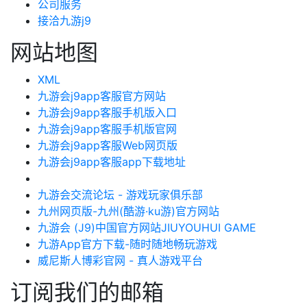
公司服务
接洽九游j9
网站地图
XML
九游会j9app客服官方网站
九游会j9app客服手机版入口
九游会j9app客服手机版官网
九游会j9app客服Web网页版
九游会j9app客服app下载地址
九游会交流论坛 - 游戏玩家俱乐部
九州网页版-九州(酷游·ku游)官方网站
九游会 (J9)中国官方网站JIUYOUHUI GAME
九游App官方下载-随时随地畅玩游戏
威尼斯人博彩官网 - 真人游戏平台
订阅我们的邮箱